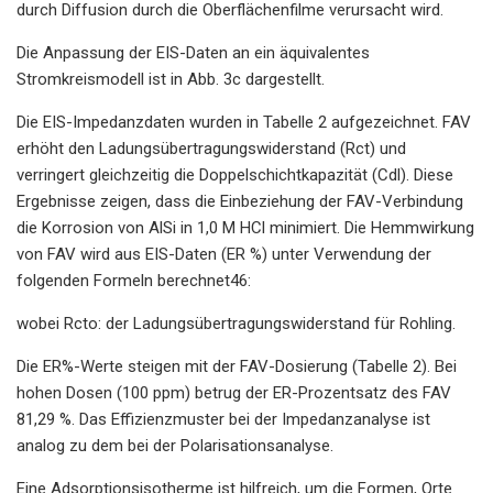
durch Diffusion durch die Oberflächenfilme verursacht wird.
Die Anpassung der EIS-Daten an ein äquivalentes
Stromkreismodell ist in Abb. 3c dargestellt.
Die EIS-Impedanzdaten wurden in Tabelle 2 aufgezeichnet. FAV
erhöht den Ladungsübertragungswiderstand (Rct) und
verringert gleichzeitig die Doppelschichtkapazität (Cdl). Diese
Ergebnisse zeigen, dass die Einbeziehung der FAV-Verbindung
die Korrosion von AlSi in 1,0 M HCl minimiert. Die Hemmwirkung
von FAV wird aus EIS-Daten (ER %) unter Verwendung der
folgenden Formeln berechnet46:
wobei Rcto: der Ladungsübertragungswiderstand für Rohling.
Die ER%-Werte steigen mit der FAV-Dosierung (Tabelle 2). Bei
hohen Dosen (100 ppm) betrug der ER-Prozentsatz des FAV
81,29 %. Das Effizienzmuster bei der Impedanzanalyse ist
analog zu dem bei der Polarisationsanalyse.
Eine Adsorptionsisotherme ist hilfreich, um die Formen, Orte