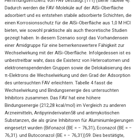
Hemmungseffizienz von FAV bestätigt [111] (siehe Tabelle 4).
Dadurch werden die FAV-Moleküle auf der AlSi-Oberfläche
adsorbiert und es entstehen stabile adsorbierte Schichten, die
einen Korrosionsschutz für die AlSi-Oberfläche aus 1,0 M HCl
bieten, wie sowohl praktische als auch theoretische Studien
gezeigt haben. In diesem Szenario sorgt das Vorhandensein
einer Amidgruppe für eine bemerkenswertere Fähigkeit zur
Wechselwirkung mit der AlSi-Oberfläche. Infolgedessen ist es
unbestreitbar wahr, dass die Existenz von Heteroatomen und
elektronenspendenden Gruppen sowie die Delokalisierung des
π-Elektrons die Wechselwirkung und den Grad der Adsorption
des untersuchten FAV erleichtern. Tabelle 4 fasst die
Wechselwirkung und Bindungsenergie des untersuchten
Inhibitors zusammen. Das FAV hat eine höhere
Bindungsenergie (212,28 kcal/mol) im Vergleich zu anderen
Arzneimitteln, Antipyrinderivaten58 und antimykotischen
Substanzen, die als grüne Inhibitoren für Aluminiumlegierungen
eingesetzt wurden (Bifonazol (BE = − 76,31), Econazol (BE = −
76,31). und Butoconazol (BE = − 76,31))59. Dies bestätigte,