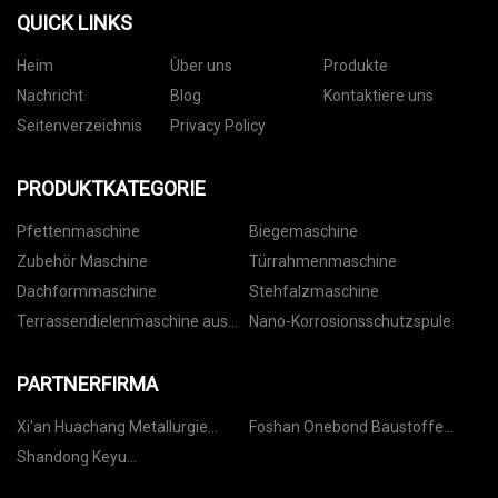
QUICK LINKS
Heim
Über uns
Produkte
Nachricht
Blog
Kontaktiere uns
Seitenverzeichnis
Privacy Policy
PRODUKTKATEGORIE
Pfettenmaschine
Biegemaschine
Zubehör Maschine
Türrahmenmaschine
Dachformmaschine
Stehfalzmaschine
Terrassendielenmaschine aus
Nano-Korrosionsschutzspule
Stahl
PARTNERFIRMA
Xi'an Huachang Metallurgie
Foshan Onebond Baustoffe
Technologie Co., Ltd.
Co.,Ltd
Shandong Keyu
Wasseraufbereitung Co., Ltd.