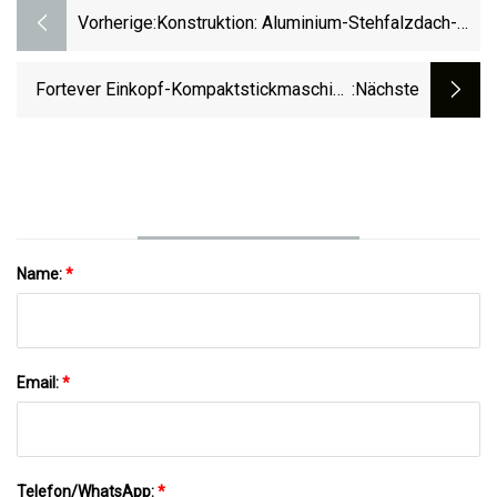
Vorherige:
Konstruktion: Aluminium-Stehfalzdach-
Krümmungsprofil-Biegeformmaschine
Fortever Einkopf-Kompaktstickmaschine
:nächste
Für Bekleidung, Schuhe Und Accessoires
Name:
*
Email:
*
Telefon/WhatsApp:
*