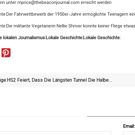
ann unter
mprice@thebeaconjournal.com
erreicht werden
hte:Der Fahrwettbewerb der 1950er-Jahre ermöglichte Teenagern ein
e:Die militante Vegetarierin Nellie Shriver konnte keiner Fliege etwa
e lokalen Journalismus:
Lokale Geschichte:
Lokale Geschichte:
ige:
HS2 Feiert, Dass Die Längsten Tunnel Die Halbe
Strecke Unter Den Chilterns Erreichen
Email