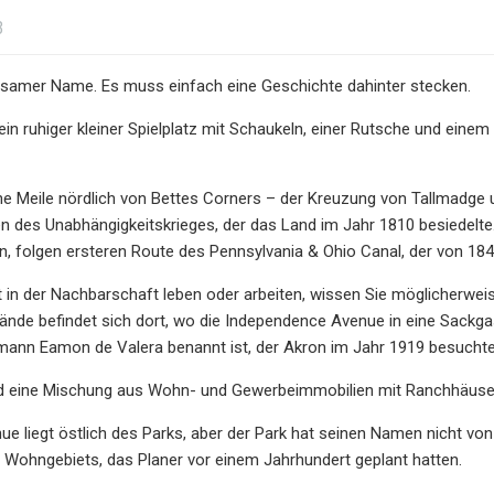
3
ltsamer Name. Es muss einfach eine Geschichte dahinter stecken.
ein ruhiger kleiner Spielplatz mit Schaukeln, einer Rutsche und einem 
ine Meile nördlich von Bettes Corners – der Kreuzung von Tallmadg
n des Unabhängigkeitskrieges, der das Land im Jahr 1810 besiedelt
n, folgen ersteren Route des Pennsylvania & Ohio Canal, der von 1840
t in der Nachbarschaft leben oder arbeiten, wissen Sie möglicherweis
ände befindet sich dort, wo die Independence Avenue in eine Sackga
mann Eamon de Valera benannt ist, der Akron im Jahr 1919 besuchte
nd eine Mischung aus Wohn- und Gewerbeimmobilien mit Ranchhäusern
ue liegt östlich des Parks, aber der Park hat seinen Namen nicht von
 Wohngebiets, das Planer vor einem Jahrhundert geplant hatten.