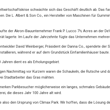
twirtschaftskrise schwächte sich das Geschäft deutlich ab. Das fa
n. Die L. Albert & Son Co., ein Hersteller von Maschinen für Gummi
aufte der Akron-Bauunternehmer Frank P. Lucco 7½ Acres an der DeV
ät lagerte. Im Laufe der Jahrzehnte fügte das Unternehmen mehrere
ntwickler David Weinberger, Präsident der Danna Co., spendete der 
installieren, während er auf dem Grundstück Einfamilienhäuser baute.
0 Jahren dient es als Erholungsgebiet.
en Nachmittag vor Kurzem waren die Schaukeln, die Rutsche und das
ei Stadtarbeiter das Gras mähten.
merken Parkbesucher möglicherweise ein langes, schmales Gebäude m
ei, die dieses Jahr 100 Jahre alt wird.
e also den Ursprung von Climax Park. Wir hoffen, dass die Lösung des