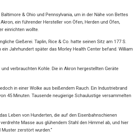
en Baltimore & Ohio und Pennsylvania, um in der Nähe von Bettes
kron, ein führender Hersteller von Öfen, Herden und Öfen,
r einrichten wollte.
liche Gießerei. Taplin, Rice & Co. hatte seinen Sitz am 177 S.
in Jahrhundert später das Morley Health Center befand. William
und verbrauchten Kohle. Die in Akron hergestellten Geräte
jedoch in einer Wolke aus beißendem Rauch. Ein Industriebrand
von 45 Minuten. Tausende neugierige Schaulustige versammelten
 das Leben von Hunderten, die auf den Eisenbahnschienen
e verdrehte Masse aus glühendem Stahl den Himmel ab, und hier
 Muster zerstört wurden.“