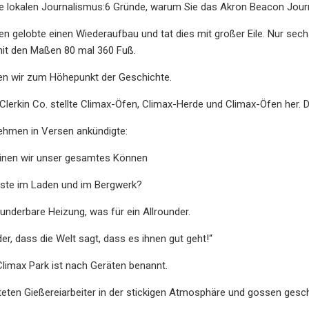
e lokalen Journalismus:6 Gründe, warum Sie das Akron Beacon Journ
 gelobte einen Wiederaufbau und tat dies mit großer Eile. Nur sech
mit den Maßen 80 mal 360 Fuß.
 wir zum Höhepunkt der Geschichte.
-Clerkin Co. stellte Climax-Öfen, Climax-Herde und Climax-Öfen her. 
ehmen in Versen ankündigte:
einen wir unser gesamtes Können
este im Laden und im Bergwerk?
underbare Heizung, was für ein Allrounder.
er, dass die Welt sagt, dass es ihnen gut geht!“
Climax Park ist nach Geräten benannt.
iteten Gießereiarbeiter in der stickigen Atmosphäre und gossen ge