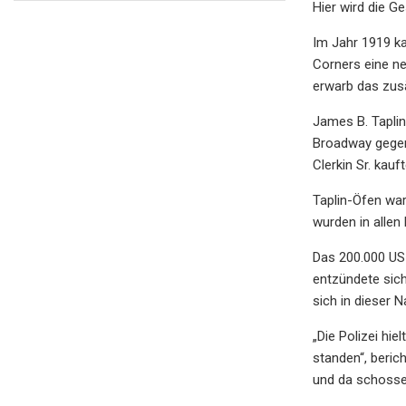
Hier wird die Ge
Im Jahr 1919 ka
Corners eine ne
erwarb das zusä
James B. Taplin
Broadway gegen
Clerkin Sr. kau
Taplin-Öfen war
wurden in allen
Das 200.000 US-
entzündete sic
sich in dieser 
„Die Polizei h
standen“, beric
und da schosse