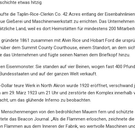
schichte etwas hitzig.
ufte die Taplin-Rice-Clerkin Co. 42 Acres entlang der Eisenbahnlini
ue Gießerei und Maschinenwerkstatt zu errichten. Das Unternehmen A
tzliche Land, weil es dort Heimstätten für mindestens 200 Mitarbeite
 gründete 1861 zusammen mit Alvin Rice und Hobart Ford die ursprüng
über dem Summit County Courthouse, einem Standort, an dem sich e
fte das Unternehmen und fügte seinen Namen dem Briefkopf hinzu.
en Eisenmonster. Sie standen auf vier Beinen, wogen fast 400 Pfund 
 Bundesstaaten und auf der ganzen Welt verkauft.
Dollar teure Werk in North Akron wurde 1920 eröffnet, verschwand 
h am 29. März 1923 um 21 Uhr und zerstörte den Komplex innerhalb 
Nacht, um das glühende Inferno zu beobachten.
ielt Menschenmengen von den bedrohlichen Mauern fern und schützte
htete das Beacon Journal. „Als die Flammen erloschen, zeichnete di
n Flammen aus dem Inneren der Fabrik, wo wertvolle Maschinen und