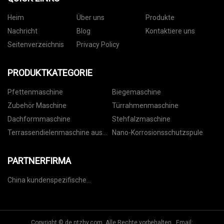
Heim
Über uns
Produkte
Nachricht
Blog
Kontaktiere uns
Seitenverzeichnis
Privacy Policy
PRODUKTKATEGORIE
Pfettenmaschine
Biegemaschine
Zubehör Maschine
Türrahmenmaschine
Dachformmaschine
Stehfalzmaschine
Terrassendielenmaschine aus
Nano-Korrosionsschutzspule
Stahl
PARTNERFIRMA
China kundenspezifische
Gasanalysatorhersteller
Copyright © de.ntzhy.com, Alle Rechte vorbehalten. Email: