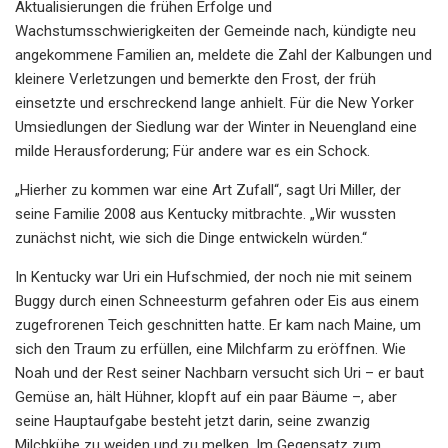
Aktualisierungen die frühen Erfolge und
Wachstumsschwierigkeiten der Gemeinde nach, kündigte neu
angekommene Familien an, meldete die Zahl der Kalbungen und
kleinere Verletzungen und bemerkte den Frost, der früh
einsetzte und erschreckend lange anhielt. Für die New Yorker
Umsiedlungen der Siedlung war der Winter in Neuengland eine
milde Herausforderung; Für andere war es ein Schock.
„Hierher zu kommen war eine Art Zufall“, sagt Uri Miller, der
seine Familie 2008 aus Kentucky mitbrachte. „Wir wussten
zunächst nicht, wie sich die Dinge entwickeln würden.“
In Kentucky war Uri ein Hufschmied, der noch nie mit seinem
Buggy durch einen Schneesturm gefahren oder Eis aus einem
zugefrorenen Teich geschnitten hatte. Er kam nach Maine, um
sich den Traum zu erfüllen, eine Milchfarm zu eröffnen. Wie
Noah und der Rest seiner Nachbarn versucht sich Uri – er baut
Gemüse an, hält Hühner, klopft auf ein paar Bäume –, aber
seine Hauptaufgabe besteht jetzt darin, seine zwanzig
Milchkühe zu weiden und zu melken. Im Gegensatz zum