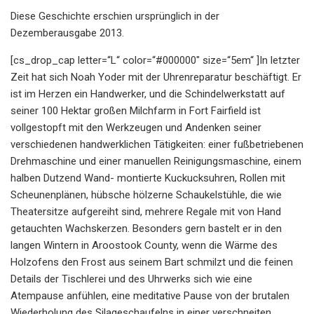
Diese Geschichte erschien ursprünglich in der
Dezemberausgabe 2013.
[cs_drop_cap letter=“L“ color=“#000000″ size=“5em“ ]In letzter
Zeit hat sich Noah Yoder mit der Uhrenreparatur beschäftigt. Er
ist im Herzen ein Handwerker, und die Schindelwerkstatt auf
seiner 100 Hektar großen Milchfarm in Fort Fairfield ist
vollgestopft mit den Werkzeugen und Andenken seiner
verschiedenen handwerklichen Tätigkeiten: einer fußbetriebenen
Drehmaschine und einer manuellen Reinigungsmaschine, einem
halben Dutzend Wand- montierte Kuckucksuhren, Rollen mit
Scheunenplänen, hübsche hölzerne Schaukelstühle, die wie
Theatersitze aufgereiht sind, mehrere Regale mit von Hand
getauchten Wachskerzen. Besonders gern bastelt er in den
langen Wintern in Aroostook County, wenn die Wärme des
Holzofens den Frost aus seinem Bart schmilzt und die feinen
Details der Tischlerei und des Uhrwerks sich wie eine
Atempause anfühlen, eine meditative Pause von der brutalen
Wiederholung des Silageschaufelns in einer verschneiten