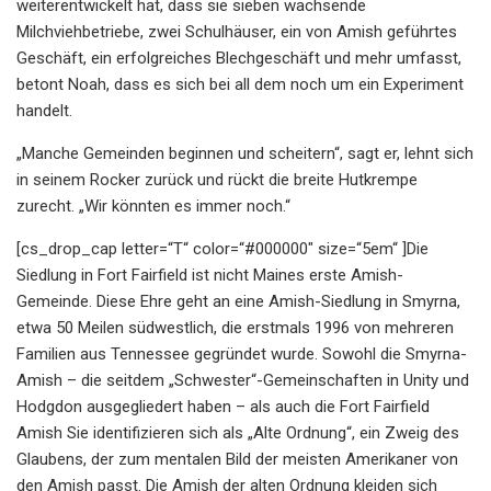
weiterentwickelt hat, dass sie sieben wachsende
Milchviehbetriebe, zwei Schulhäuser, ein von Amish geführtes
Geschäft, ein erfolgreiches Blechgeschäft und mehr umfasst,
betont Noah, dass es sich bei all dem noch um ein Experiment
handelt.
„Manche Gemeinden beginnen und scheitern“, sagt er, lehnt sich
in seinem Rocker zurück und rückt die breite Hutkrempe
zurecht. „Wir könnten es immer noch.“
[cs_drop_cap letter=“T“ color=“#000000″ size=“5em“ ]Die
Siedlung in Fort Fairfield ist nicht Maines erste Amish-
Gemeinde. Diese Ehre geht an eine Amish-Siedlung in Smyrna,
etwa 50 Meilen südwestlich, die erstmals 1996 von mehreren
Familien aus Tennessee gegründet wurde. Sowohl die Smyrna-
Amish – die seitdem „Schwester“-Gemeinschaften in Unity und
Hodgdon ausgegliedert haben – als auch die Fort Fairfield
Amish Sie identifizieren sich als „Alte Ordnung“, ein Zweig des
Glaubens, der zum mentalen Bild der meisten Amerikaner von
den Amish passt. Die Amish der alten Ordnung kleiden sich