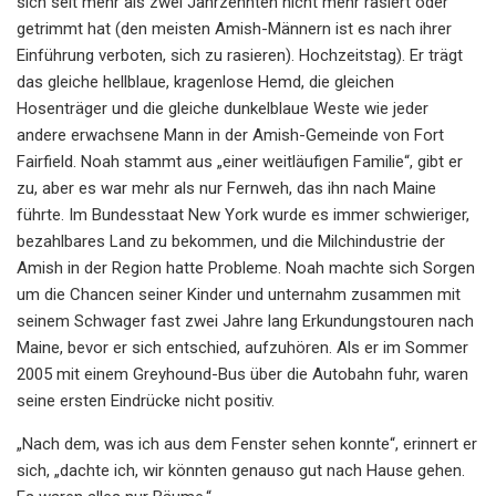
sich seit mehr als zwei Jahrzehnten nicht mehr rasiert oder
getrimmt hat (den meisten Amish-Männern ist es nach ihrer
Einführung verboten, sich zu rasieren). Hochzeitstag). Er trägt
das gleiche hellblaue, kragenlose Hemd, die gleichen
Hosenträger und die gleiche dunkelblaue Weste wie jeder
andere erwachsene Mann in der Amish-Gemeinde von Fort
Fairfield. Noah stammt aus „einer weitläufigen Familie“, gibt er
zu, aber es war mehr als nur Fernweh, das ihn nach Maine
führte. Im Bundesstaat New York wurde es immer schwieriger,
bezahlbares Land zu bekommen, und die Milchindustrie der
Amish in der Region hatte Probleme. Noah machte sich Sorgen
um die Chancen seiner Kinder und unternahm zusammen mit
seinem Schwager fast zwei Jahre lang Erkundungstouren nach
Maine, bevor er sich entschied, aufzuhören. Als er im Sommer
2005 mit einem Greyhound-Bus über die Autobahn fuhr, waren
seine ersten Eindrücke nicht positiv.
„Nach dem, was ich aus dem Fenster sehen konnte“, erinnert er
sich, „dachte ich, wir könnten genauso gut nach Hause gehen.