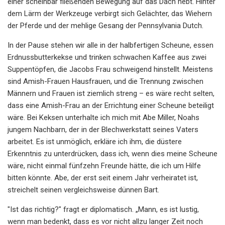
einer scheinbar fließenden Bewegung auf das Dach hebt. Hinter
dem Lärm der Werkzeuge verbirgt sich Gelächter, das Wiehern
der Pferde und der mehlige Gesang der Pennsylvania Dutch.
In der Pause stehen wir alle in der halbfertigen Scheune, essen
Erdnussbutterkekse und trinken schwachen Kaffee aus zwei
Suppentöpfen, die Jacobs Frau schweigend hinstellt. Meistens
sind Amish-Frauen Hausfrauen, und die Trennung zwischen
Männern und Frauen ist ziemlich streng – es wäre recht selten,
dass eine Amish-Frau an der Errichtung einer Scheune beteiligt
wäre. Bei Keksen unterhalte ich mich mit Abe Miller, Noahs
jungem Nachbarn, der in der Blechwerkstatt seines Vaters
arbeitet. Es ist unmöglich, erkläre ich ihm, die düstere
Erkenntnis zu unterdrücken, dass ich, wenn dies meine Scheune
wäre, nicht einmal fünfzehn Freunde hätte, die ich um Hilfe
bitten könnte. Abe, der erst seit einem Jahr verheiratet ist,
streichelt seinen vergleichsweise dünnen Bart.
"Ist das richtig?" fragt er diplomatisch. „Mann, es ist lustig,
wenn man bedenkt, dass es vor nicht allzu langer Zeit noch